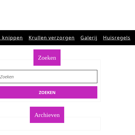
n knippen
Krullen verzorgen
Galerij
Huisregels
Zoeken
oek
aar:
Archieven