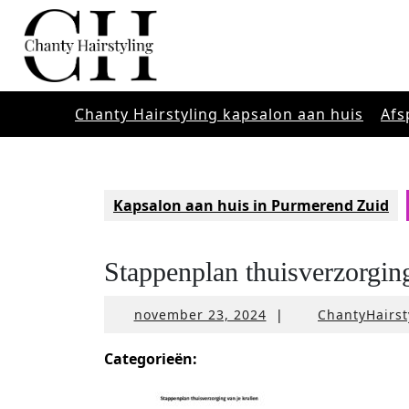
Ga
naar
de
inhoud
Chanty Hairstyling kapsalon aan huis
Afs
Kapsalon aan huis in Purmerend Zuid
Stappenplan thuisverzorging
november
november 23, 2024
|
ChantyHairst
23,
2024
Categorieën: