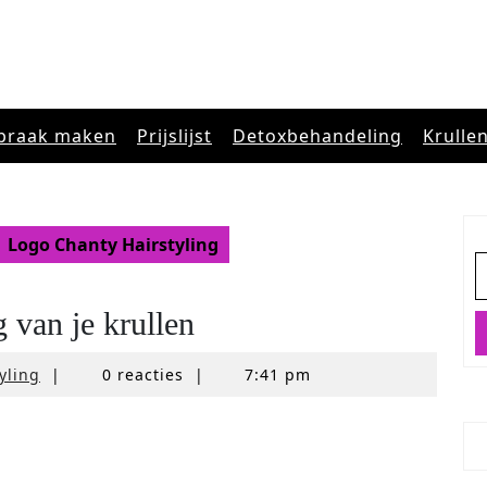
praak maken
Prijslijst
Detoxbehandeling
Krulle
Logo Chanty Hairstyling
Z
n
 van je krullen
ChantyHairstyling
yling
|
0 reacties
|
7:41 pm