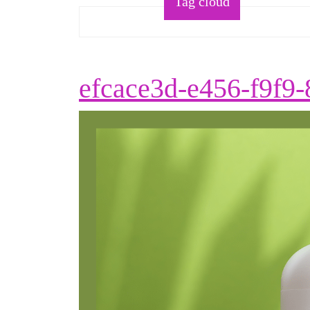
Tag cloud
efcace3d-e456-f9f9