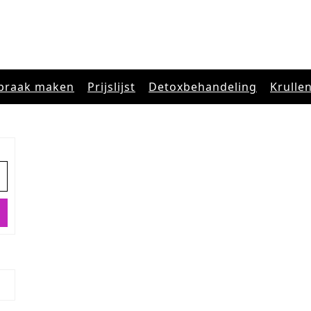
praak maken
Prijslijst
Detoxbehandeling
Krulle