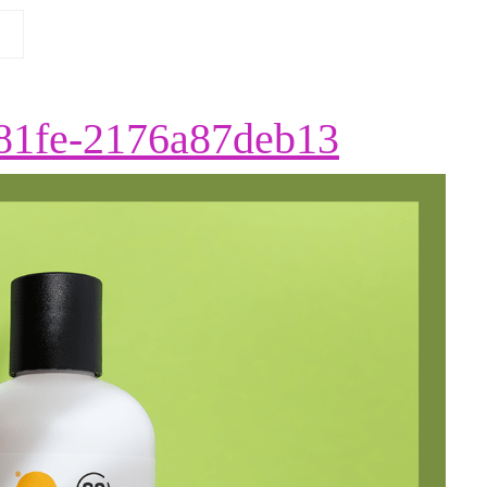
efcace3
-81fe-2176a87deb13
e456-
f9f9-
81fe-
2176a8