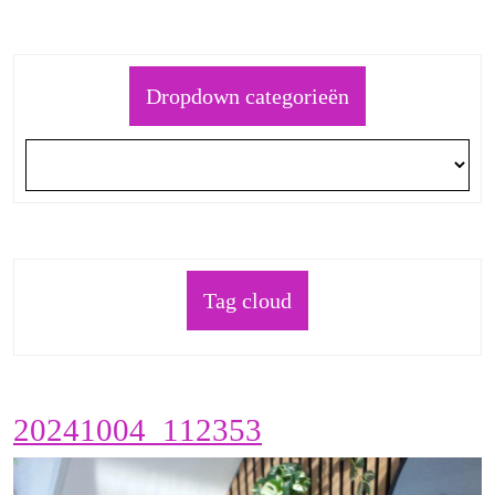
Dropdown categorieën
Tag cloud
20241004_11235
20241004_112353