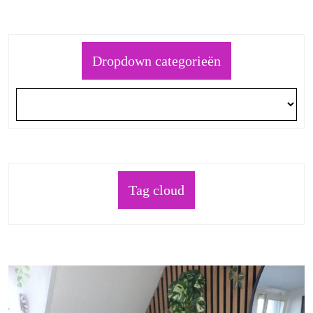
Dropdown categorieën
Tag cloud