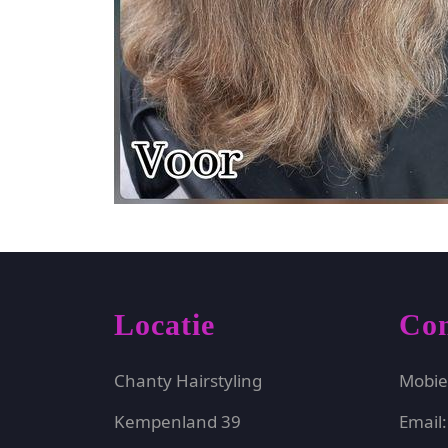
Locatie
Con
Chanty Hairstyling
Mobie
Kempenland 39
Email: