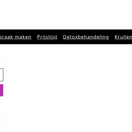
praak maken
Prijslijst
Detoxbehandeling
Krulle