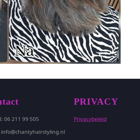
tact
PRIVACY
l: 06 211 99 505
Privacybeleid
 info@chantyhairstyling.nl