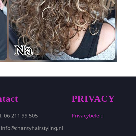
tact
PRIVACY
l: 06 211 99 505
Privacybeleid
 info@chantyhairstyling.nl