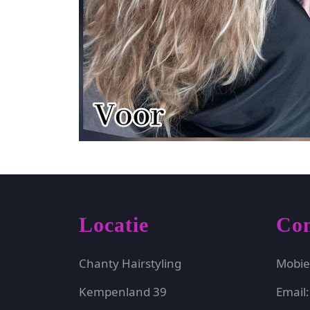
Locatie
Con
Chanty Hairstyling
Mobie
Kempenland 39
Email: