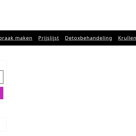
praak maken
Prijslijst
Detoxbehandeling
Krulle