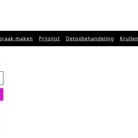
praak maken
Prijslijst
Detoxbehandeling
Krulle